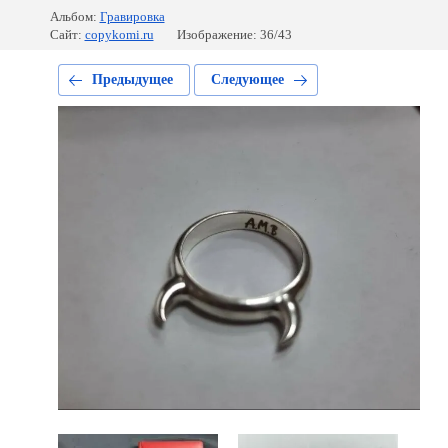
Альбом:
Гравировка
Сайт:
copykomi.ru
Изображение: 36/43
Предыдущее
Следующее